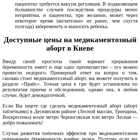
пациентке требуется вакуум регуляция. В подавляющем
большинстве случаев последствия процедуры менее
неприятны, и пациентка, при желании, может через
некоторое время (желательно не ранее, чем спустя
полгода) забеременеть и выносить ребенка.
Доступные цены на медикаментозный
аборт в Киеве
Ввиду своей простоты такой вариант прерывания
беременности имеет и еще одно преимущество – его можно
провести недорого. Примерный ответ на вопрос о том,
сколько стоит медикаментозный аборт, вы можете получить в
разделе «Прайс». Точная цена в грн будет установлена по
результатам приема и обследования, однако она, в любом
случае, будет демократичной.
Если Вы ищете где сделать медикаментозный аборт (аборт
таблетками) в Деснянском районе (Лесной массив, Троещина,
Воскресенка) возле метро Черниговская или метро Лесная —
добро пожаловать!
Случаи развития побочных эффектов при медикаментозном
прерывании беременности крайне редки. Поэтому если вы