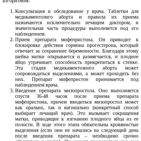
алгоритмом:
Консультация и обследование у врача. Таблетки для
медикаментознго аборта и правила их приема
назначаются исключительно лечащим доктором, и
значительная часть процедуры выполняется под его
наблюдением.
Прием препарата мифепристона. Он приводит к
блокировке действия гормона прогестерона, который
отвечает за сохранение беременности. Благодаря этому
шейка матки открывается и размягчается, и плодное
яйцо утрачивает способность прикрепиться к стенке.
Эта стадия медикаментозного аборта может
сопровождаться выделениями, а может проходить без
них. Препарат мифепристон принимается под
наблюдением врача.
Введение препарата мизопростола. Оно выполняется
спустя 36-48 часов после приема препарата
мифепристона, причем вводиться мизопростол может
как орально, так и вагинально (конкретный способ
выбирает лечащий врач). Это вызывает сокращения
матки, приводящие к изгнанию плодного яйца из ее
полости. В ходе этого этапа обязательны кровянистые
выделения (если они не начались на следующий день
после введения препарата – необходимо срочно