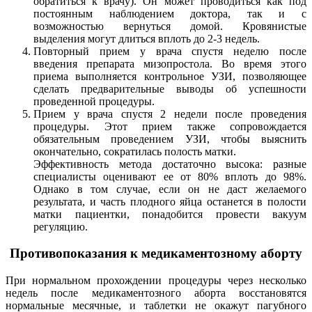
обратиться к врачу). Он может проводиться как под
постоянным наблюдением доктора, так и с
возможностью вернуться домой. Кровянистые
выделения могут длиться вплоть до 2-3 недель.
Повторный прием у врача спустя неделю после
введения препарата мизопростола. Во время этого
приема выполняется контрольное УЗИ, позволяющее
сделать предварительные выводы об успешности
проведенной процедуры.
Прием у врача спустя 2 недели после проведения
процедуры. Этот прием также сопровождается
обязательным проведением УЗИ, чтобы выяснить
окончательно, сократилась полость матки.
Эффективность метода достаточно высока: разные
специалисты оценивают ее от 80% вплоть до 98%.
Однако в том случае, если он не даст желаемого
результата, и часть плодного яйца останется в полости
матки пациентки, понадобится провести вакуум
регуляцию.
Противопоказания к медикаментозному аборту
При нормальном прохождении процедуры через несколько
недель после медикаментозного аборта восстановятся
нормальные месячные, и таблетки не окажут пагубного