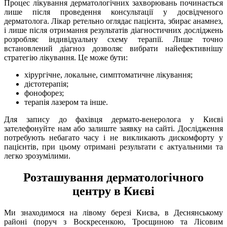
Процес лікування дерматологічних захворювань починається
лише після проведення консультації у досвідченого
дерматолога. Лікар ретельно оглядає пацієнта, збирає анамнез,
і лише після отримання результатів діагностичних досліджень
розробляє індивідуальну схему терапії. Лише точно
встановлений діагноз дозволяє вибрати найефективнішу
стратегію лікування. Це може бути:
хірургічне, локальне, симптоматичне лікування;
дієтотерапія;
фонофорез;
терапія лазером та інше.
Для запису до фахівця дермато-венеролога у Києві
зателефонуйте нам або залиште заявку на сайті. Дослідження
потребують небагато часу і не викликають дискомфорту у
пацієнтів, при цьому отримані результати є актуальними та
легко зрозумілими.
Розташування дерматологічного
центру в Києві
Ми знаходимося на лівому березі Києва, в Деснянському
районі (поруч з Воскресенкою, Троєщиною та Лісовим