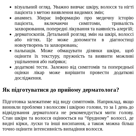
візуальний огляд. Уважно вивчає шкіру, волосся та нігті
пацієнта з метою виявлення видимих змін;
анамнез. Збирає інформацію про медичну історію
пацієнта, включаючи симптоми, тривалість
захворювання, попередні лікування та наявність алергій;
дерматоскопія. Детальний розгляд змін на шкірі, волоссі
або нігтях. Це може допомогти в діагностиці
новоутворень та захворювань;
пальпація. Може обмацувати ділянки шкіри, щоб
оцінити їх текстуру, пружність та виявити можливі
ущільнення або набряки;
додаткові тести. Залежно від симптомів та попередньої
оцінки лікар може вирішити провести додаткові
дослідження.
Як підготуватися до прийому дерматолога?
Підготовка залежатиме від виду симптомів. Наприклад, якщо
виникли проблеми з волоссям і шкірою голови, то за 1 день до
відвідування дерматолога не рекомендується мити голову.
Стан шкіри та волосся оцінюється на “брудному” волоссі, де
видні кірки, луски та інші висипання, а також можна більш
точно оцінити інтенсивність випадіння волосся.