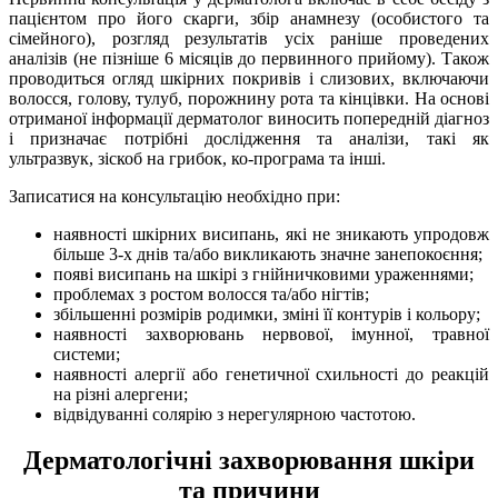
пацієнтом про його скарги, збір анамнезу (особистого та
сімейного), розгляд результатів усіх раніше проведених
аналізів (не пізніше 6 місяців до первинного прийому). Також
проводиться огляд шкірних покривів і слизових, включаючи
волосся, голову, тулуб, порожнину рота та кінцівки. На основі
отриманої інформації дерматолог виносить попередній діагноз
і призначає потрібні дослідження та аналізи, такі як
ультразвук, зіскоб на грибок, ко-програма та інші.
Записатися на консультацію необхідно при:
наявності шкірних висипань, які не зникають упродовж
більше 3-х днів та/або викликають значне занепокоєння;
появі висипань на шкірі з гнійничковими ураженнями;
проблемах з ростом волосся та/або нігтів;
збільшенні розмірів родимки, зміні її контурів і кольору;
наявності захворювань нервової, імунної, травної
системи;
наявності алергії або генетичної схильності до реакцій
на різні алергени;
відвідуванні солярію з нерегулярною частотою.
Дерматологічні захворювання шкіри
та причини