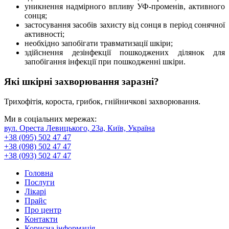
уникнення надмірного впливу УФ-променів, активного
сонця;
застосування засобів захисту від сонця в період сонячної
активності;
необхідно запобігати травматизації шкіри;
здійснення дезінфекції пошкоджених ділянок для
запобігання інфекції при пошкодженні шкіри.
Які шкірні захворювання заразні?
Трихофітія, короста, грибок, гнійничкові захворювання.
Ми в соціальних мережах:
вул. Ореста Левицького, 23а, Київ, Україна
+38 (095) 502 47 47
+38 (098) 502 47 47
+38 (093) 502 47 47
Головна
Послуги
Лікарі
Прайс
Про центр
Контакти
Корисна інформація