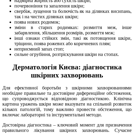
надмірна жирність або сухість шкіри;
почервоніння та запалення шкіри;
свербіж, лущення та болючість як на ділянках висипань,
так і на чистих ділянках шкіри;
поява нових родимок;
зміни в старих родимках: розмиття меж, інше
забарвлення, збільшення розмірів, розмиття меж;
інші ознаки стійких змін, такі як потовщення шкіри,
тріщини, поява рожевих або коричневих плям;
неприємний запах стоп;
сильне огрубіння, розтріскування шкіри на стопах.
Дерматологія Києва: діагностика
шкірних захворювань
Для ефективної боротьби з шкірними захворюваннями
необхідне правильне та достовірне диференційне обстеження,
що супроводжується відповідною діагностикою. Клінічна
картина уражень шкіри може вказувати на спільний розвиток
кількох патологій, тому важливо провести обстеження, що
включає лабораторні та інструментальні методи.
Достовірна діагностика – ключовий момент для призначення
правильного лікування шкірних захворювань. Сучасне