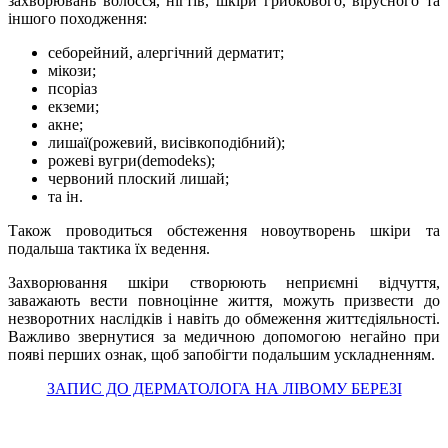
захворювань волосся, нігтів, шкіри грибкового, вірусного та
іншого походження:
себорейний, алергічний дерматит;
мікози;
псоріаз
екземи;
акне;
лишаї(рожевий, висівкоподібний);
рожеві вугри(demodeks);
червоний плоский лишай;
та ін.
Також проводиться обстеження новоутворень шкіри та
подальша тактика їх ведення.
Захворювання шкіри створюють неприємні відчуття,
заважають вести повноцінне життя, можуть призвести до
незворотних наслідків і навіть до обмеження життєдіяльності.
Важливо звернутися за медичною допомогою негайно при
появі перших ознак, щоб запобігти подальшим ускладненням.
ЗАПИС ДО ДЕРМАТОЛОГА НА ЛІВОМУ БЕРЕЗІ