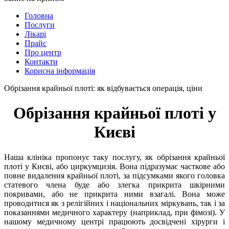
Головна
Послуги
Лікарі
Прайс
Про центр
Контакти
Корисна інформація
Обрізання крайньої плоті: як відбувається операція, ціни
Обрізання крайньої плоті у
Києві
Наша клініка пропонує таку послугу, як обрізання крайньої
плоті у Києві, або циркумцизія. Вона підразумає часткове або
повне видалення крайньої плоті, за підсумками якого головка
статевого члена буде або злегка прикрита шкірними
покривами, або не прикрита ними взагалі. Вона може
проводитися як з релігійних і національних міркувань, так і за
показаннями медичного характеру (наприклад, при фімозі). У
нашому медичному центрі працюють досвідчені хірурги і