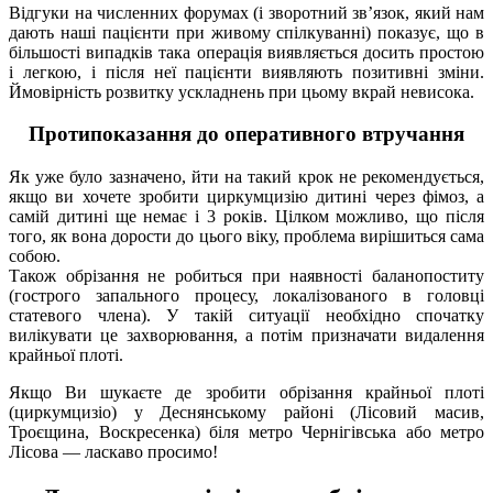
Відгуки на численних форумах (і зворотний зв’язок, який нам
дають наші пацієнти при живому спілкуванні) показує, що в
більшості випадків така операція виявляється досить простою
і легкою, і після неї пацієнти виявляють позитивні зміни.
Ймовірність розвитку ускладнень при цьому вкрай невисока.
Протипоказання до оперативного втручання
Як уже було зазначено, йти на такий крок не рекомендується,
якщо ви хочете зробити циркумцизію дитині через фімоз, а
самій дитині ще немає і 3 років. Цілком можливо, що після
того, як вона дорости до цього віку, проблема вирішиться сама
собою.
Також обрізання не робиться при наявності баланопоститу
(гострого запального процесу, локалізованого в головці
статевого члена). У такій ситуації необхідно спочатку
вилікувати це захворювання, а потім призначати видалення
крайньої плоті.
Якщо Ви шукаєте де зробити обрізання крайньої плоті
(циркумцизіо) у Деснянському районі (Лісовий масив,
Троєщина, Воскресенка) біля метро Чернігівська або метро
Лісова — ласкаво просимо!