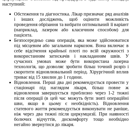
наступний:
Обстеження та діагностика. Лікар призначає ряд аналізів
і інших досліджень, щоб оцінити можливість
проведення обрізання та вибрати оптимальний її варіант
(наприклад, лазером або класичним способом) для
пацієнта.
Безпосередньо сама операція, яка може здійснюватися
під місцевим або загальним наркозом. Вона включає в
себе відсічення крайньої плоті по всій окружності з
використанням затискачів і накладанням швів. У
сучасних умовах може бути використана лазерна
технологія, що дозволяє зробити більш точний розріз і
скоротити відновлювальний період. Хірургічний вплив
триває від 15 хвилин до 1 години.
Відновлення. Перші два дні рекомендується провести у
стаціонарі під наглядом лікаря, більш повне ж
відновлення завершується приблизно через 1-2 тижні
після операції (в цей час можуть бути зняті операційні
шви, якщо в цьому є необхідність). Відновлення
статевого життя рекомендується виконувати не раніше,
ніж через два тижні після циркумцизії. При наявності
болючих відчуттів, дискомфорту тощо необхідно
негайно звернутися до лікаря.