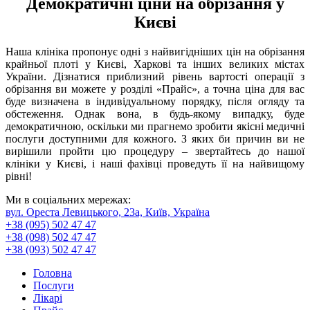
Демократичні ціни на обрізання у
Києві
Наша клініка пропонує одні з найвигідніших цін на обрізання
крайньої плоті у Києві, Харкові та інших великих містах
України. Дізнатися приблизний рівень вартості операції з
обрізання ви можете у розділі «Прайс», а точна ціна для вас
буде визначена в індивідуальному порядку, після огляду та
обстеження. Однак вона, в будь-якому випадку, буде
демократичною, оскільки ми прагнемо зробити якісні медичні
послуги доступними для кожного. З яких би причин ви не
вирішили пройти цю процедуру – звертайтесь до нашої
клініки у Києві, і наші фахівці проведуть її на найвищому
рівні!
Ми в соціальних мережах:
вул. Ореста Левицького, 23а, Київ, Україна
+38 (095) 502 47 47
+38 (098) 502 47 47
+38 (093) 502 47 47
Головна
Послуги
Лікарі