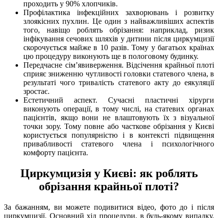
проходить у 90% хлопчиків.
Профілактика інфекційних захворювань і розвитку
злоякісних пухлин. Це один з найважливіших аспектів
того, навіщо роблять обрізання: наприклад, ризик
інфікування сечових шляхів у дитини після циркумцизії
скорочується майже в 10 разів. Тому у багатьох країнах
цю процедуру виконують ще в пологовому будинку.
Передчасне сім’явиверження. Відсічення крайньої плоті
сприяє зниженню чутливості головки статевого члена, в
результаті чого тривалість статевого акту до еякуляції
зростає.
Естетичний аспект. Сучасні пластичні хірурги
виконують операції, в тому числі, на статевих органах
пацієнтів, якщо вони не влаштовують їх з візуальної
точки зору. Тому повне або часткове обрізання у Києві
користується популярністю і в контексті підвищення
привабливості статевого члена і психологічного
комфорту пацієнта.
Циркумцизія у Києві: як роблять
обрізання крайньої плоті?
За бажанням, ви можете подивитися відео, фото до і після
циркумцизії. Основний хід процедури, в будь-якому випадку,