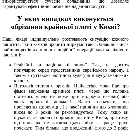
використовується сучасне обладнання, що дозволяє
гарантувати ефективне і безпечне надання послуги.
У яких випадках виконується
обрізання крайньої плоті у Києві?
Наші лікарі індивідуально розглядають ситуацію кожного
пацієнта, який захотів зробити циркумцизію. Однак до числа
найпоширеніших причин подібної операції можна віднести
наступні:
Релігійні та національні звичаї. Так, це досить
популярно серед представників єврейського народу, а
також є суттєвою частиною культури в мусульманських
країнах.
Патології статевих органів. Найчастіше мова йде про
фімоз (звуження крайньої плоті, через що головка
статевого члена не може бути видобута назовні) або
якісь вроджені аномалії. Варто зазначити, що
проведення циркумцизії з такої причини для хлопчиків
віком до 3 років не рекомендується. Тому якщо ви
шукаєте, де зробити обрізання дитині у Києві, при тому,
що вона ще не досягла цього віку – краще трохи
почекати. Тим більше, що вроджений фімоз до 3 років