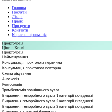
Головна
Послуги
Лікарі
Прайс
Про центр
Контакти
Корисна інформація
Проктологія
Ціни в Києві
Проктологія
Найменування
Консультація проктолога первинна
Консультація проктолога повторна
Схема лікування
Аноскопія
Ректоскопія
Тромбектомія зовнішнього вузла
Видалення геморойного вузла 1 категорії складності
Видалення геморойного вузла 2 категорії складності
Видалення геморойного вузла 3 категорії складності