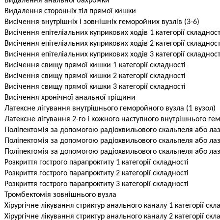
Видалення анальної бахромки
Видалення сторонніх тіл прямої кишки
Висічення внутрішніх і зовнішніх геморойних вузлів (3-6)
Висічення епітеліальних куприкових ходів 1 категорії складност
Висічення епітеліальних куприкових ходів 2 категорії складност
Висічення епітеліальних куприкових ходів 3 категорії складност
Висічення свищу прямої кишки 1 категорії складності
Висічення свищу прямої кишки 2 категорії складності
Висічення свищу прямої кишки 3 категорії складності
Висічення хронічної анальної тріщини
Латексне лігування внутрішнього геморойного вузла (1 вузол)
Латексне лігування 2-го і кожного наступного внутрішнього ге
Поліпектомія за допомогою радіохвильового скальпеля або лазе
Поліпектомія за допомогою радіохвильового скальпеля або лазе
Поліпектомія за допомогою радіохвильового скальпеля або лазер
Розкриття гострого парапроктиту 1 категорії складності
Розкриття гострого парапроктиту 2 категорії складності
Розкриття гострого парапроктиту 3 категорії складності
Тромбектомія зовнішнього вузла
Хірургічне лікування стриктур анального каналу 1 категорії скл
Хірургічне лікування стриктур анального каналу 2 категорії скл