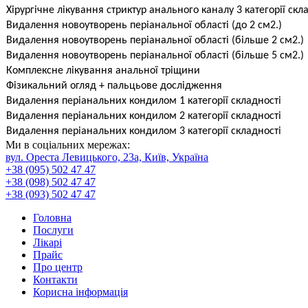
Хірургічне лікування стриктур анального каналу 3 категорії скл
Видалення новоутворень періанальної області (до 2 см2.)
Видалення новоутворень періанальної області (більше 2 см2.)
Видалення новоутворень періанальної області (більше 5 см2.)
Комплексне лікування анальної тріщини
Фізикальний огляд + пальцьове дослідження
Видалення періанальних кондилом 1 категорії складності
Видалення періанальних кондилом 2 категорії складності
Видалення періанальних кондилом 3 категорії складності
Ми в соціальних мережах:
вул. Ореста Левицького, 23а, Київ, Україна
+38 (095) 502 47 47
+38 (098) 502 47 47
+38 (093) 502 47 47
Головна
Послуги
Лікарі
Прайс
Про центр
Контакти
Корисна інформація