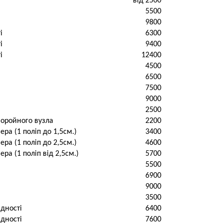
від 2500
5500
9800
і
6300
і
9400
і
12400
4500
6500
7500
9000
2500
моройного вузла
2200
ра (1 поліп до 1,5см.)
3400
ра (1 поліп до 2,5см.)
4600
а (1 поліп від 2,5см.)
5700
5500
6900
9000
3500
адності
6400
адності
7600