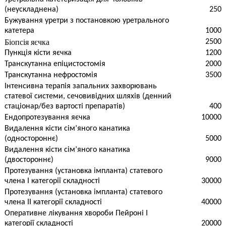
(неускладнена)
250
Бужування уретри з постановкою уретрального
катетера
1000
Біопсія яєчка
2500
Пункція кісти яєчка
1200
Транскутанна епіцистостомія
2000
Транскутанна нефростомія
3500
Інтенсивна терапія запальних захворювань
статевої системи, сечовивідних шляхів (денний
стаціонар/без вартості препаратів)
400
Ендопротезування яєчка
10000
Видалення кісти сім’яного канатика
(одностороннє)
5000
Видалення кісти сім’яного канатика
(двостороннє)
9000
Протезування (установка імпланта) статевого
члена I категорії складності
30000
Протезування (установка імпланта) статевого
члена II категорії складності
40000
Оперативне лікування хвороби Пейроні I
категорії складності
20000