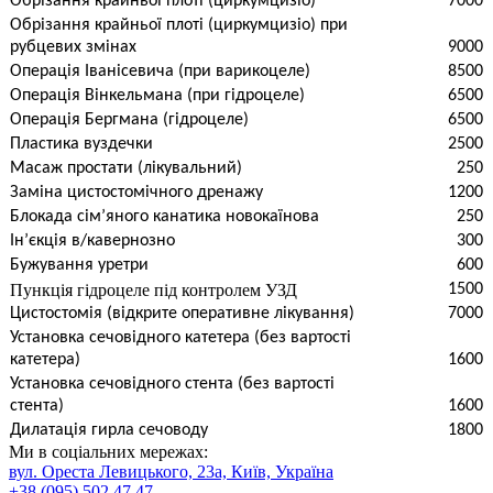
Обрізання крайньої плоті (циркумцизіо)
7000
Обрізання крайньої плоті (циркумцизіо) при
рубцевих змінах
9000
Операція Іванісевича (при варикоцеле)
8500
Операція Вінкельмана (при гідроцеле)
6500
Операція Бергмана (гідроцеле)
6500
Пластика вуздечки
2500
Масаж простати (лікувальний)
250
Заміна цистостомічного дренажу
1200
Блокада сім’яного канатика новокаїнова
250
Ін’єкція в/кавернозно
300
Бужування уретри
600
Пункція гідроцеле під контролем УЗД
1500
Цистостомія (відкрите оперативне лікування)
7000
Установка сечовідного катетера (без вартості
катетера)
1600
Установка сечовідного стента (без вартості
стента)
1600
Дилатація гирла сечоводу
1800
Ми в соціальних мережах:
вул. Ореста Левицького, 23а, Київ, Україна
+38 (095) 502 47 47