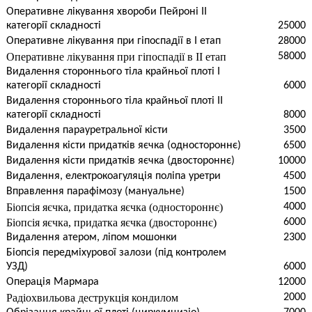
Оперативне лікування хвороби Пейроні II
категорії складності
25000
Оперативне лікування при гіпоспадії в I етап
28000
Оперативне лікування при гіпоспадії в II етап
58000
Видалення стороннього тіла крайньої плоті I
категорії складності
6000
Видалення стороннього тіла крайньої плоті II
категорії складності
8000
Видалення парауретральної кісти
3500
Видалення кісти придатків яєчка (одностороннє)
6500
Видалення кісти придатків яєчка (двостороннє)
10000
Видалення, електрокоагуляція поліпа уретри
4500
Вправлення парафімозу (мануальне)
1500
Біопсія яєчка, придатка яєчка (одностороннє)
4000
Біопсія яєчка, придатка яєчка (двостороннє)
6000
Видалення атером, ліпом мошонки
2300
Біопсія передміхурової залози (під контролем
УЗД)
6000
Операція Мармара
12000
Радіохвильова деструкція кондилом
2000