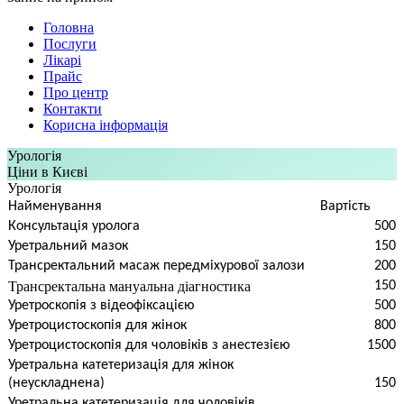
Головна
Послуги
Лікарі
Прайс
Про центр
Контакти
Корисна інформація
Урологія
Ціни в Києві
Урологія
Найменування
Вартість
Консультація уролога
500
Уретральний мазок
150
Трансректальний масаж передміхурової залози
200
Трансректальна мануальна діагностика
150
Уретроскопія з відеофіксацією
500
Уретроцистоскопія для жінок
800
Уретроцистоскопія для чоловіків з анестезією
1500
Уретральна катетеризація для жінок
(неускладнена)
150
Уретральна катетеризація для чоловіків