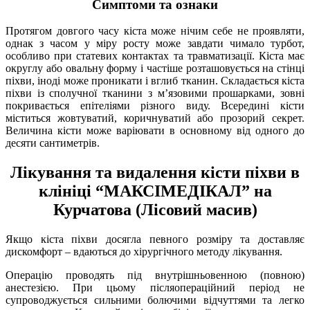
Симптоми та ознаки
Протягом довгого часу кіста може нічим себе не проявляти,
однак з часом у міру росту може завдати чимало турбот,
особливо при статевих контактах та травматизації. Кіста має
округлу або овальну форму і частіше розташовується на стінці
піхви, іноді може проникати і вглиб тканин. Складається кіста
піхви із сполучної тканини з м’язовими прошарками, зовні
покривається епітеліями різного виду. Всередині кісти
міститься жовтуватий, коричнуватий або прозорий секрет.
Величина кісти може варіювати в основному від одного до
десяти сантиметрів.
Лікування та видалення кісти піхви в
клініці “МАКСІМЕДІКАЛ” на
Курчатова (Лісовий масив)
Якщо кіста піхви досягла певного розміру та доставляє
дискомфорт – вдаються до хірургічного методу лікування.
Операцію проводять під внутрішньовенною (повною)
анестезією. При цьому післяопераційний період не
супроводжується сильними болючими відчуттями та легко