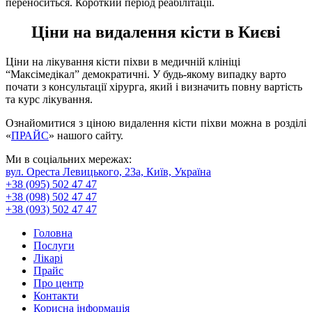
переноситься. Короткий період реабілітації.
Ціни на видалення кісти в Києві
Ціни на лікування кісти піхви в медичній клініці
“Максімедікал” демократичні. У будь-якому випадку варто
почати з консультації хірурга, який і визначить повну вартість
та курс лікування.
Ознайомитися з ціною видалення кісти піхви можна в розділі
«
ПРАЙС
» нашого сайту.
Ми в соціальних мережах:
вул. Ореста Левицького, 23а, Київ, Україна
+38 (095) 502 47 47
+38 (098) 502 47 47
+38 (093) 502 47 47
Головна
Послуги
Лікарі
Прайс
Про центр
Контакти
Корисна інформація