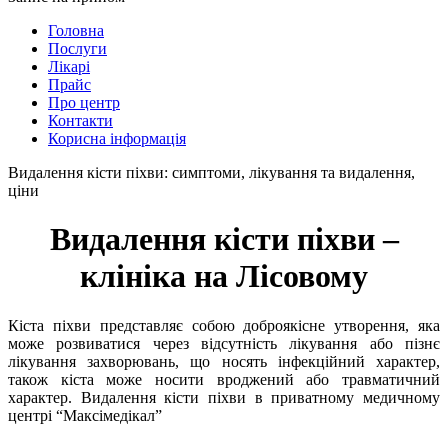
Головна
Послуги
Лікарі
Прайс
Про центр
Контакти
Корисна інформація
Видалення кісти піхви: симптоми, лікування та видалення,
ціни
Видалення кісти піхви –
клініка на Лісовому
Кіста піхви представляє собою доброякісне утворення, яка
може розвиватися через відсутність лікування або пізнє
лікування захворювань, що носять інфекційний характер,
також кіста може носити вроджений або травматичний
характер. Видалення кісти піхви в приватному медичному
центрі “Максімедікал”